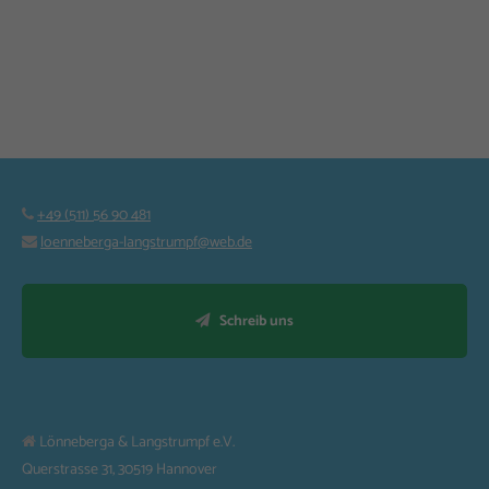
+49 (511) 56 90 481
loenneberga-langstrumpf@web.de
Schreib uns
Lönneberga & Langstrumpf e.V.
Querstrasse 31, 30519 Hannover