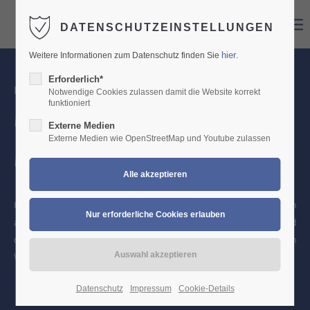
DATENSCHUTZEINSTELLUNGEN
Login
hier
Weitere Informationen zum Datenschutz finden Sie
.
Benutzername
Erforderlich*
Herzlich Willkommen bei
Notwendige Cookies zulassen damit die Website korrekt
funktioniert
Lönneberga &
Externe Medien
Passwort
Externe Medien wie OpenStreetMap und Youtube zulassen
Langstrumpf e.V.
Kinder im Alter von 15 Monaten bis 3 Jahren finden in unseren Räumen
Anmelden
alles, um sich persönlich zu entfalten. Die starke Elterngemeinschaft und
die liebevollen Fachkräfte sorgen seit Januar 2008 für einen hohen
Register
|
Lost your password?
Wohlfühlfaktor.
Support
Datenschutz
Impressum
Cookie-Details
Lorem ipsum dolor sit amet: