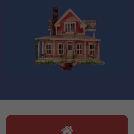
24h
/ 365days
We offer support for our customers
Mon - Fri 8:00am - 5:00pm
(GMT +1)
Get in touch
Cybersteel Inc.
376-293 City Road, Suite 600
San Francisco, CA 94102
Have any questions?
+44 1234 567 890