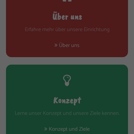
Drop us a line
info@yourdomain.com
Über uns
About us
Erfahre mehr über unsere Einrichtung
Lorem ipsum dolor sit amet, consectetuer adipiscing elit.
Über uns
Aenean commodo ligula eget dolor. Aenean massa. Cum
sociis natoque penatibus et magnis dis parturient montes,
nascetur ridiculus mus. Donec quam felis, ultricies nec.
Konzept
Lerne unser Konzept und unsere Ziele kennen.
Konzept und Ziele